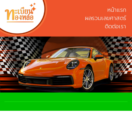
หน้าแรก
ผลรวมเลขศาสตร์
ติดต่อเรา