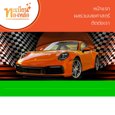
หน้าแรก
ผลรวมเลขศาสตร์
ติดต่อเรา