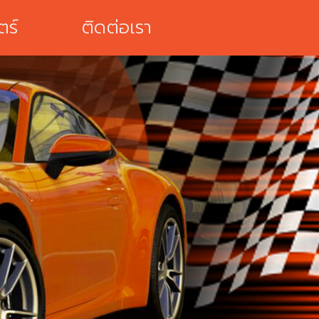
ร์
ติดต่อเรา