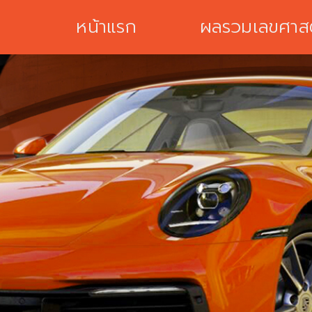
หน้าแรก
ผลรวมเลขศาสต