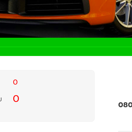
0
0
ม
08