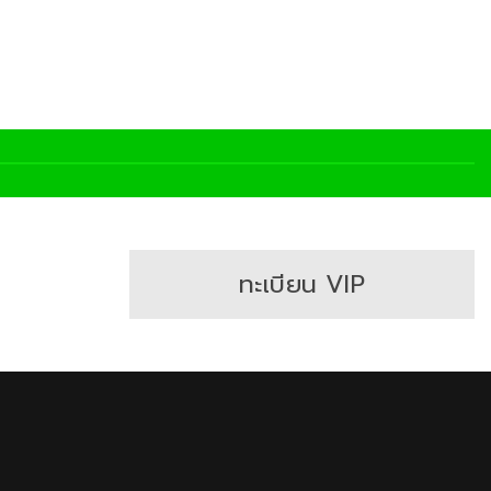
ทะเบียน VIP