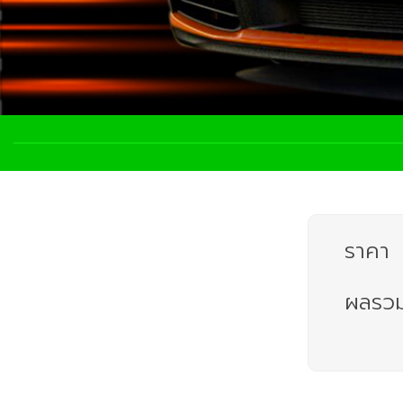
ราคา
ผลรว